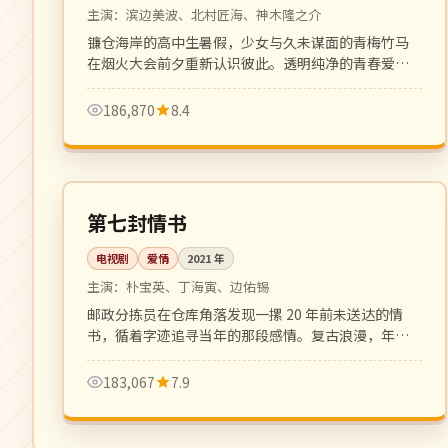
主演：
滨边美波、北村匠海、神木隆之介
镰仓海岸的高中生暑假，少女与久未谋面的青梅竹马
在烟火大会前夕重新认识彼此。透明纯净的青春爱情
之作。
186,870
8.4
全 16 集
完结
韩国
第七封情书
电视剧
爱情
2021
年
主演：
朴宝英、丁海寅、边佑锡
邮政分拣员在仓库角落发现一摞 20 年前未送达的情
书，循着字迹追寻当年的那段感情。复古浪漫，年代
质感细腻。
183,067
7.9