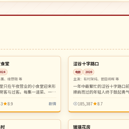
行
10:54
高分
日本
夜食堂
涩谷十字路口
2024
电影
2020
林薰、绫野刚 等
主演：
有村架纯、菅田将晖 等
里只在午夜营业的小食堂迎来形
一年中最繁忙的涩谷十字路口
常客与过客。每集一道菜、一段
擦肩而过的年轻人终于鼓起勇
的群像剧，治愈日剧的金字招
代都市快节奏中的慢爱情，画
43
8.9
剧情
185,387
8.7
96:41
完结
韩国
美时
玻璃花房