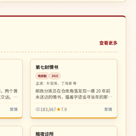
查看更多
99:34
16:48
完结
韩国
第七封情书
电视剧
2021
主演：
朴宝英、丁海寅 等
前，两个曾
邮政分拣员在仓库角落发现一摞 20 年前
气交谈。现
未送达的情书，循着字迹追寻当年的那段
面动人。
感情。复古浪漫，年代质感细腻。
爱情
183,067
7.9
爱情
16:50
10:52
完结
日本
暗夜诊所