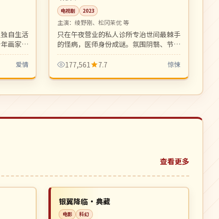
电视剧
2023
主演：
绫野刚、松冈茉优 等
里独自生活
只在午夜营业的私人诊所专治世间最棘手
青年画家闯
的怪病，医师身份成谜。氛围阴翳、节奏
温柔的成人
冷峻，是黑泽清式心理惊悚的延续之作。
爱情
177,561
7.7
惊悚
查看更多
院线
NEW
NEW
日本
银翼降临·典藏
电影
科幻