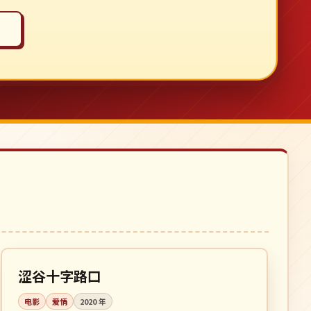
102 分钟
高分
日本
涩谷十字路口
电影
爱情
2020
年