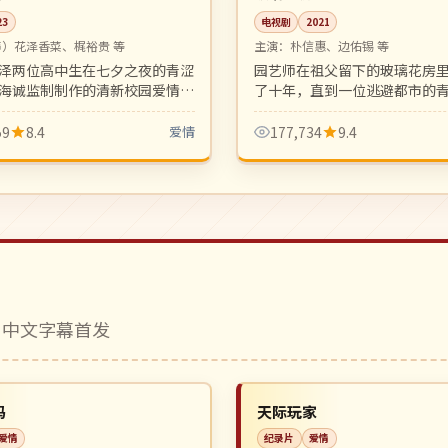
23
电视剧
2021
声）花泽香菜、梶裕贵 等
主演：
朴信惠、边佑锡 等
泽两位高中生在七夕之夜的青涩
园艺师在祖父留下的玻璃花房
海诚监制制作的清新校园爱情短
了十年，直到一位逃避都市的
面美得让人屏息。
入她的世界。淡淡疗愈、细腻
向爱情剧。
59
8.4
爱情
177,734
9.4
 中文字幕首发
完结
NEW
中国
码
天际玩家
爱情
纪录片
爱情