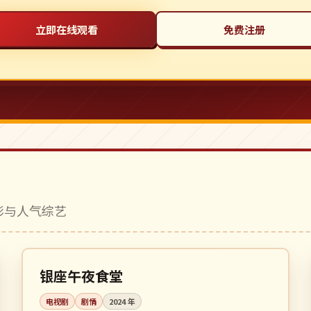
立即在线观看
免费注册
电影与人气综艺
全 10 集
完结
日本
银座午夜食堂
电视剧
剧情
2024
年