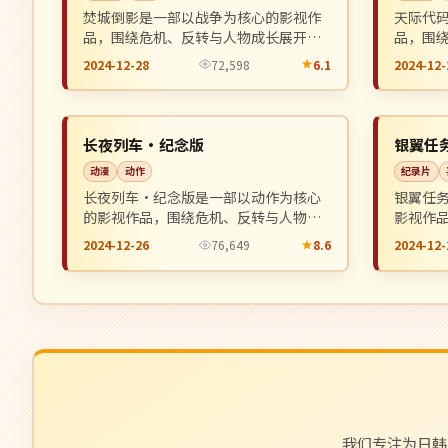
焚城倒影是一部以战争为核心的影视作
天际代
品，围绕危机、反转与人物成长展开，
品，围
整体节奏紧凑，值得推荐观看。
整体节
2024-12-28
72,598
6.1
2024-12-
完结
连载中
NEW
中国
日本
长夜列车·纪念版
银翼任
动漫
动作
纪录片
长夜列车·纪念版是一部以动作为核心
银翼任
的影视作品，围绕危机、反转与人物成
影视作
长展开，整体节奏紧凑，值得推荐观
展开，
2024-12-26
76,649
8.6
2024-12-
看。
我们专注为日韩