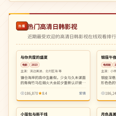
热门高清日韩影视
热播
近期最受欢迎的高清日韩影视在线观看排
99:18
院线
完结
日本
日本
与你共度的盛夏
银座午
电影
2023
电视剧
主演：
滨边美波、北村匠海 等
主演：
小
镰仓海岸的高中生暑假，少女与久未谋面
银座深巷
的青梅竹马在烟火大会前夕重新认识彼
形色色的
此。透明纯净的青春爱情之作。
人生故事
牌。
186,870
8.4
爱情
186,2
99:08
热播
高分
日本
日本
小笼包与新干线
月色真