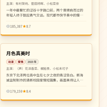
主演：
有村架纯、菅田将晖、小松菜奈
一年中最繁忙的涩谷十字路口前，两个曾擦肩而过的
年轻人终于鼓起勇气交谈。现代都市快节奏中的慢爱
情，画面动人。
185,387
8.7
96 分钟
高分
日本
月色真美时
动漫
爱情
2023
年
主演：
（声）花泽香菜、梶裕贵、小松未可子
东京下北泽两位高中生在七夕之夜的青涩告白。新海
诚监制制作的清新校园爱情短篇集，画面美得让人屏
息。
179,159
8.4