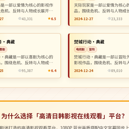
码是一部以爱情为核心的影视作
天际玩家是一部以爱情为核心
绕危机、反转与人物成长展开，
品，围绕危机、反转与人物成
奏紧凑，值得推荐观看。
整体节奏紧凑，值得推荐观看
27
43,331
6.5
2024-12-27
23,333
4K
NEW
美国
务·典藏
焚城行动·典藏
喜剧
电视剧
冒险
务·典藏是一部以喜剧为核心的
焚城行动·典藏是一部以冒险
品，围绕危机、反转与人物成长
影视作品，围绕危机、反转与
整体节奏紧凑，值得推荐观看。
展开，整体节奏紧凑，值得推
25
95,387
6.4
2024-12-24
89,010
为什么选择「高清日韩影视在线观看」平台？
剧迷打造的高清影视观看平台，1080P 蓝光画质搭配中文字幕同步