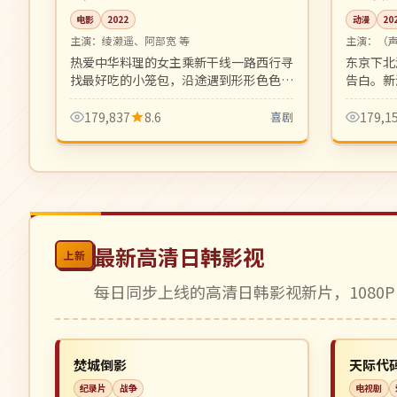
电影
2022
动漫
20
主演：
绫濑遥、阿部宽 等
主演：
（
热爱中华料理的女主乘新干线一路西行寻
东京下北
找最好吃的小笼包，沿途遇到形形色色的
告白。新
旅伴。轻松愉快的美食公路喜剧。
篇集，画
179,837
8.6
喜剧
179,1
最新高清日韩影视
上新
每日同步上线的高清日韩影视新片，1080P
高分
连载中
NEW
日本
中国
焚城倒影
天际代
纪录片
战争
电视剧