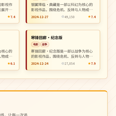
的影视作
银翼降临·典藏是一部以科幻为核心的
长展开，
影视作品，围绕危机、反转与人物成长
。
展开，整体节奏紧凑，值得推荐观看。
7.4
2024-12-27
49,150
7.4
4K
NEW
NEW
中国
寒锋回廊·纪念版
电影
战争
为核心的
寒锋回廊·纪念版是一部以战争为核心
人物成长
的影视作品，围绕危机、反转与人物成
荐观看。
长展开，整体节奏紧凑，值得推荐观
6.1
2024-12-24
27,054
7.9
看。
上线，让每一次追