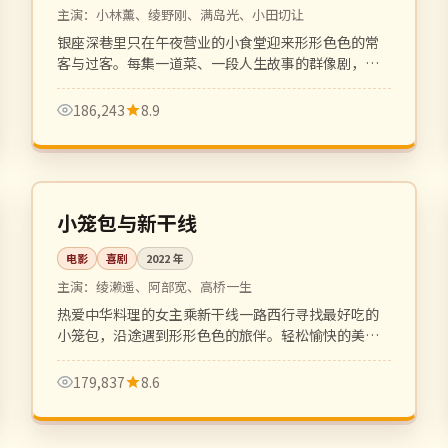
主演：
小林薰、绫野刚、满岛光、小田切让
银座深巷里只在午夜营业的小食堂迎来形形色色的常
客与过客。每集一道菜、一段人生故事的群像剧，治
愈日剧的金字招牌。
186,243
8.9
108 分钟
热播
日本
小笼包与新干线
电影
喜剧
2022
年
主演：
绫濑遥、阿部宽、高桥一生
热爱中华料理的女主乘新干线一路西行寻找最好吃的
小笼包，沿途遇到形形色色的旅伴。轻松愉快的美食
公路喜剧。
179,837
8.6