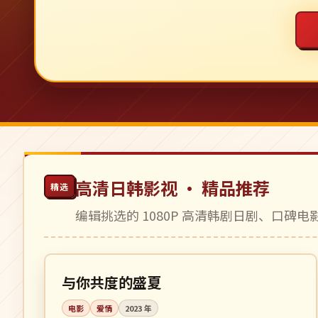
高清日韩影视 · 精品推荐
精选
编辑挑选的 1080P 高清韩剧日剧、口碑
105 分钟
院线
日本
与你共度的盛夏
电影
爱情
2023
年