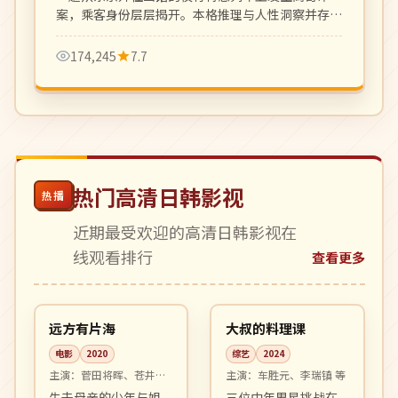
案，乘客身份层层揭开。本格推理与人性洞察并存，
松本清张式氛围。
174,245
7.7
热门高清日韩影视
热播
近期最受欢迎的高清日韩影视在
线观看排行
查看更多
99:49
10:04
高分
热播
日本
韩国
远方有片海
大叔的料理课
电影
2020
综艺
2024
主演：
菅田将晖、苍井优
主演：
车胜元、李瑞镇 等
等
失去母亲的少年与姐
三位中年男星挑战在