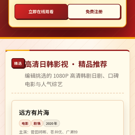
立即在线观看
免费注册
高清日韩影视 · 精品推荐
精选
编辑挑选的 1080P 高清韩剧日剧、口碑
电影与人气综艺
120 分钟
高分
日本
远方有片海
电影
剧情
2020
年
主演：
菅田将晖、苍井优、广濑铃