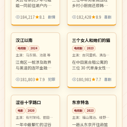
姐一同前往濑户内海
乡村小厨房还原韩定
寻找母亲遗物。海
食与世界料理，节目
风、岛屿、小巷里的
温馨有趣，是观察日
184,217
8.1
剧情
182,428
8.9
喜剧
家族温情，是是枝裕
常细节的治愈系慢综
08:03
10:06
和式家族电影的延
艺。
热播
完结
续。
韩国
日本
汉江以南
三个女人和她们的猫
电视剧
2024
电视剧
2023
主演：
马东锡、池晟 等
主演：
吉冈里帆、满岛光
等
江南区一桩涉及政界
在中目黑合租公寓的
与黑道的连环金融案
三位 30 代单身女性与
件，重案组与检方在
各自的猫的日常。轻
跨部门博弈中搜寻幕
松治愈、对白生动，
181,803
7.9
犯罪
180,981
7.7
喜剧
后真凶。叙事写实、
是单身女性必看的都
99:34
08:36
节奏紧凑。
市生活喜剧。
高分
完结
日本
日本
涩谷十字路口
东京特急
电影
2020
电视剧
2023
主演：
有村架纯、菅田将
主演：
福山雅治、绫野刚
晖 等
等
一年中最繁忙的涩谷
一趟从东京开往函馆