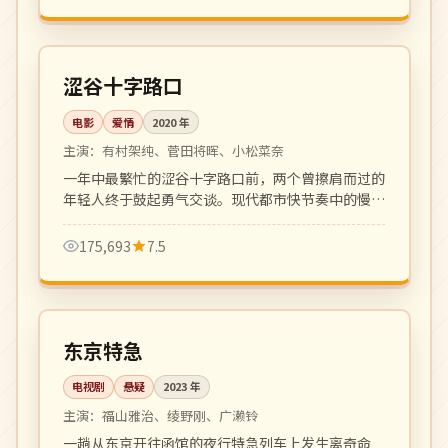
102 分钟
高分
日本
涩谷十字路口
电影
爱情
2020
年
主演：
有村架纯、菅田将晖、小松菜奈
一年中最繁忙的涩谷十字路口前，两个曾擦肩而过的
年轻人终于鼓起勇气交谈。现代都市快节奏中的慢爱
情，画面动人。
175,693
7.5
全 8 集
完结
日本
东京特急
电视剧
悬疑
2023
年
主演：
福山雅治、绫野刚、广濑铃
一趟从东京开往函馆的夜行特急列车上发生离奇命