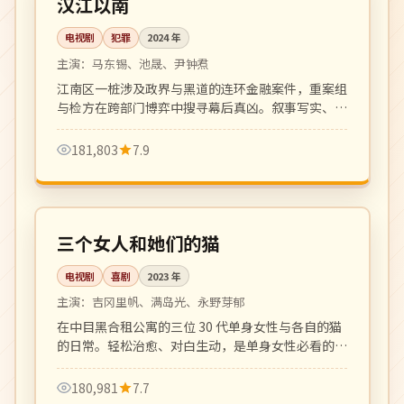
汉江以南
电视剧
犯罪
2024
年
主演：
马东锡、池晟、尹钟焄
江南区一桩涉及政界与黑道的连环金融案件，重案组
与检方在跨部门博弈中搜寻幕后真凶。叙事写实、节
奏紧凑。
181,803
7.9
全 10 集
完结
日本
三个女人和她们的猫
电视剧
喜剧
2023
年
主演：
吉冈里帆、满岛光、永野芽郁
在中目黑合租公寓的三位 30 代单身女性与各自的猫
的日常。轻松治愈、对白生动，是单身女性必看的都
市生活喜剧。
180,981
7.7