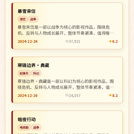
NEW
日本
暴雪来信
综艺
战争
暴雪来信是一部以战争为核心的影视作品，围绕危
机、反转与人物成长展开，整体节奏紧凑，值得推荐
观看。
2024-12-26
37,921
6.2
院线
NEW
中国
寒锋边界·典藏
纪录片
科幻
寒锋边界·典藏是一部以科幻为核心的影视作品，围
绕危机、反转与人物成长展开，整体节奏紧凑，值得
推荐观看。
2024-12-26
24,557
8.2
4K
NEW
美国
暗夜行动
电视剧
战争