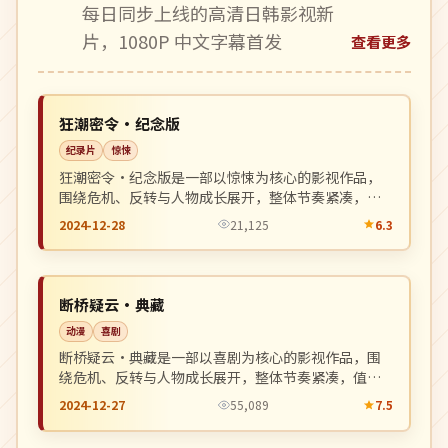
每日同步上线的高清日韩影视新
片，1080P 中文字幕首发
查看更多
4K
NEW
韩国
狂潮密令·纪念版
纪录片
惊悚
狂潮密令·纪念版是一部以惊悚为核心的影视作品，
围绕危机、反转与人物成长展开，整体节奏紧凑，值
得推荐观看。
2024-12-28
21,125
6.3
热播
NEW
韩国
断桥疑云·典藏
动漫
喜剧
断桥疑云·典藏是一部以喜剧为核心的影视作品，围
绕危机、反转与人物成长展开，整体节奏紧凑，值得
推荐观看。
2024-12-27
55,089
7.5
杜比