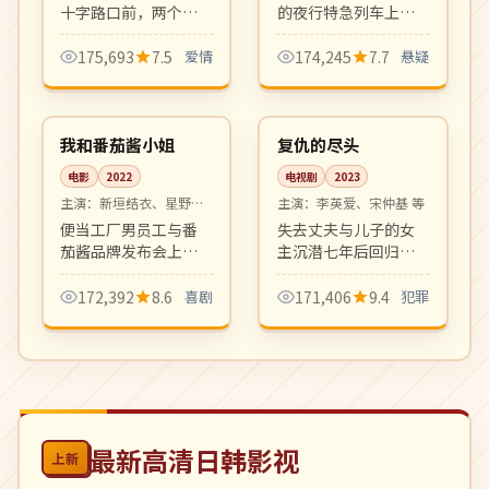
十字路口前，两个曾
的夜行特急列车上发
擦肩而过的年轻人终
生离奇命案，乘客身
于鼓起勇气交谈。现
份层层揭开。本格推
175,693
7.5
爱情
174,245
7.7
悬疑
代都市快节奏中的慢
理与人性洞察并存，
99:53
12:55
爱情，画面动人。
松本清张式氛围。
高分
完结
日本
韩国
我和番茄酱小姐
复仇的尽头
电影
2022
电视剧
2023
主演：
新垣结衣、星野源
主演：
李英爱、宋仲基 等
等
便当工厂男员工与番
失去丈夫与儿子的女
茄酱品牌发布会上
主沉潜七年后回归首
的"番茄酱小姐"之间
尔，以企业家身份发
荒诞而温暖的相遇。
起跨越数十年的复仇
172,392
8.6
喜剧
171,406
9.4
犯罪
日式都市轻喜剧，节
布局。爽剧节奏，反
奏轻盈对白可爱。
转密集制作精良。
最新高清日韩影视
上新