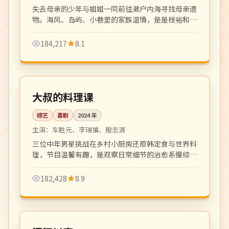
失去母亲的少年与姐姐一同前往濑户内海寻找母亲遗
物。海风、岛屿、小巷里的家族温情，是是枝裕和式
家族电影的延续。
184,217
8.1
更新至 10 期
热播
韩国
大叔的料理课
综艺
喜剧
2024
年
主演：
车胜元、李瑞镇、殷志源
三位中年男星挑战在乡村小厨房还原韩定食与世界料
理，节目温馨有趣，是观察日常细节的治愈系慢综
艺。
182,428
8.9
更新至 8 集
热播
韩国