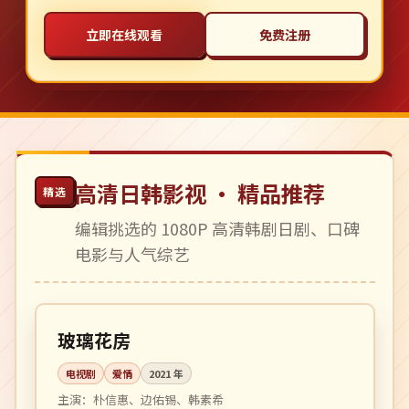
立即在线观看
免费注册
高清日韩影视 · 精品推荐
精选
编辑挑选的 1080P 高清韩剧日剧、口碑
电影与人气综艺
全 16 集
完结
韩国
玻璃花房
电视剧
爱情
2021
年
主演：
朴信惠、边佑锡、韩素希