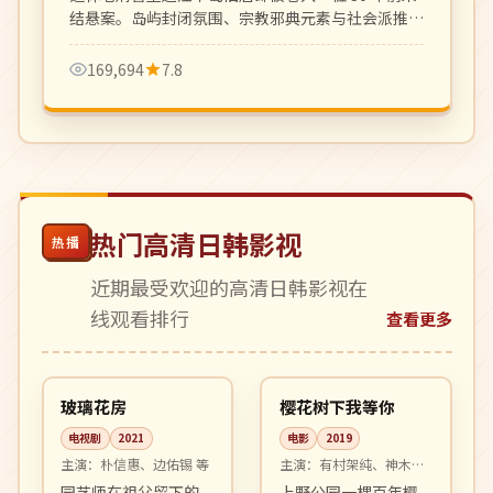
结悬案。岛屿封闭氛围、宗教邪典元素与社会派推理
结合，韩国推理片新高度。
169,694
7.8
热门高清日韩影视
热播
近期最受欢迎的高清日韩影视在
线观看排行
查看更多
16:50
99:09
完结
高分
韩国
日本
玻璃花房
樱花树下我等你
电视剧
2021
电影
2019
主演：
朴信惠、边佑锡 等
主演：
有村架纯、神木隆
之介 等
园艺师在祖父留下的
上野公园一棵百年樱