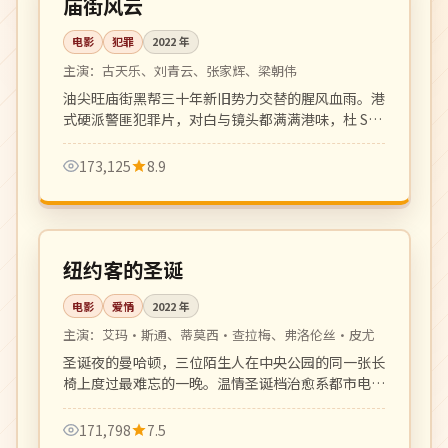
庙街风云
电影
犯罪
2022
年
主演：
古天乐、刘青云、张家辉、梁朝伟
油尖旺庙街黑帮三十年新旧势力交替的腥风血雨。港
式硬派警匪犯罪片，对白与镜头都满满港味，杜 Sir
招牌之作。
173,125
8.9
112 分钟
高分
美国
纽约客的圣诞
电影
爱情
2022
年
主演：
艾玛·斯通、蒂莫西·查拉梅、弗洛伦丝·皮尤
圣诞夜的曼哈顿，三位陌生人在中央公园的同一张长
椅上度过最难忘的一晚。温情圣诞档治愈系都市电
影。
171,798
7.5