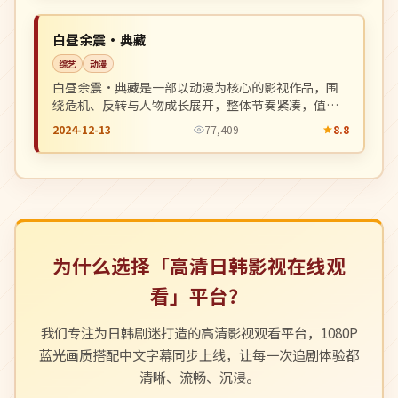
NEW
日本
白昼余震·典藏
综艺
动漫
白昼余震·典藏是一部以动漫为核心的影视作品，围
绕危机、反转与人物成长展开，整体节奏紧凑，值得
推荐观看。
2024-12-13
77,409
8.8
为什么选择「高清日韩影视在线观
看」平台？
我们专注为日韩剧迷打造的高清影视观看平台，1080P
蓝光画质搭配中文字幕同步上线，让每一次追剧体验都
清晰、流畅、沉浸。