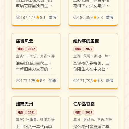
玻璃花房里独自生活
花树下，少女与少年
了十年，直到一位逃
从童年到三十岁的二
避都市的青年画家闯
十年漫长等待。清新
187,477
8.1
爱情
180,359
8.8
爱情
入她的世界。淡淡疗
唯美、配乐动人，是
99:21
99:29
愈、细腻温柔的成人
治愈系青春爱情代表
4K
高分
向爱情剧。
作。
中国
美国
庙街风云
纽约客的圣诞
电影
2022
电影
2022
主演：
古天乐、刘青云 等
主演：
艾玛·斯通、蒂莫
西·查拉梅 等
油尖旺庙街黑帮三十
圣诞夜的曼哈顿，三
年新旧势力交替的腥
位陌生人在中央公园
风血雨。港式硬派警
的同一张长椅上度过
匪犯罪片，对白与镜
最难忘的一晚。温情
173,125
8.9
犯罪
171,798
7.5
爱情
头都满满港味，杜 Sir
圣诞档治愈系都市电
99:06
99:05
招牌之作。
影。
高分
4K
韩国
韩国
烟雨光州
江华岛奇案
电影
2021
电影
2022
主演：
宋康昊、柳俊烈 等
主演：
黄政民、李善均 等
上世纪八十年代雨季
退休老刑警重返江华