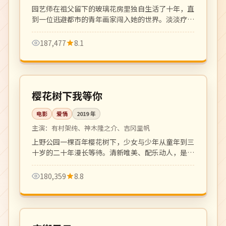
园艺师在祖父留下的玻璃花房里独自生活了十年，直
到一位逃避都市的青年画家闯入她的世界。淡淡疗
愈、细腻温柔的成人向爱情剧。
187,477
8.1
113 分钟
高分
日本
樱花树下我等你
电影
爱情
2019
年
主演：
有村架纯、神木隆之介、吉冈里帆
上野公园一棵百年樱花树下，少女与少年从童年到三
十岁的二十年漫长等待。清新唯美、配乐动人，是治
愈系青春爱情代表作。
180,359
8.8
128 分钟
4K
中国