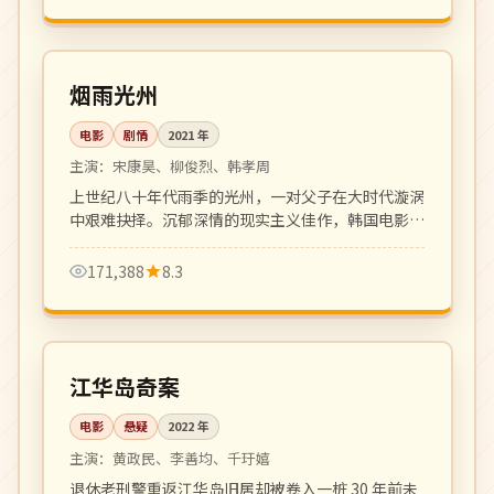
142 分钟
高分
韩国
烟雨光州
电影
剧情
2021
年
主演：
宋康昊、柳俊烈、韩孝周
上世纪八十年代雨季的光州，一对父子在大时代漩涡
中艰难抉择。沉郁深情的现实主义佳作，韩国电影社
会派代表作之一。
171,388
8.3
129 分钟
4K
韩国
江华岛奇案
电影
悬疑
2022
年
主演：
黄政民、李善均、千玗嬉
退休老刑警重返江华岛旧居却被卷入一桩 30 年前未