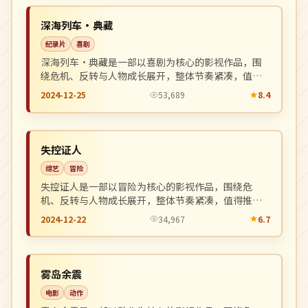
NEW
日本
深海列车·典藏
纪录片
喜剧
深海列车·典藏是一部以喜剧为核心的影视作品，围
绕危机、反转与人物成长展开，整体节奏紧凑，值得
推荐观看。
2024-12-25
53,689
8.4
连载中
NEW
美国
失控证人
综艺
冒险
失控证人是一部以冒险为核心的影视作品，围绕危
机、反转与人物成长展开，整体节奏紧凑，值得推荐
观看。
2024-12-22
34,967
6.7
热播
NEW
美国
雾岛余震
电影
动作