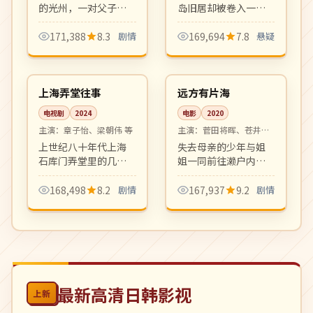
的光州，一对父子在
岛旧居却被卷入一桩
大时代漩涡中艰难抉
30 年前未结悬案。岛
择。沉郁深情的现实
屿封闭氛围、宗教邪
171,388
8.3
剧情
169,694
7.8
悬疑
主义佳作，韩国电影
典元素与社会派推理
30:31
99:49
社会派代表作之一。
结合，韩国推理片新
完结
高分
高度。
中国
日本
上海弄堂往事
远方有片海
电视剧
2024
电影
2020
主演：
章子怡、梁朝伟 等
主演：
菅田将晖、苍井优
等
上世纪八十年代上海
失去母亲的少年与姐
石库门弄堂里的几户
姐一同前往濑户内海
人家，跨越三十年的
寻找母亲遗物。海
家族变迁与城市记
风、岛屿、小巷里的
168,498
8.2
剧情
167,937
9.2
剧情
忆。年代质感细腻，
家族温情，是是枝裕
群像剧的高水准之
和式家族电影的延
作。
续。
最新高清日韩影视
上新